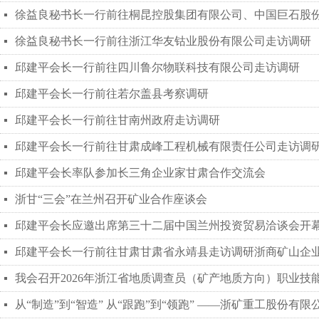
徐益良秘书长一行前往桐昆控股集团有限公司、中国巨石股
넷
徐益良秘书长一行前往浙江华友钴业股份有限公司走访调研
넷
邱建平会长一行前往四川鲁尔物联科技有限公司走访调研
넷
邱建平会长一行前往若尔盖县考察调研
넷
邱建平会长一行前往甘南州政府走访调研
넷
邱建平会长一行前往甘肃成峰工程机械有限责任公司走访调
넷
邱建平会长率队参加长三角企业家甘肃合作交流会
넷
浙甘“三会”在兰州召开矿业合作座谈会
넷
邱建平会长应邀出席第三十二届中国兰州投资贸易洽谈会开
넷
邱建平会长一行前往甘肃甘肃省永靖县走访调研浙商矿山企
넷
我会召开2026年浙江省地质调查员（矿产地质方向）职业技
넷
从“制造”到“智造” 从“跟跑”到“领跑” ——浙矿重工股份
넷