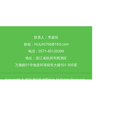
联系人：李嘉恬
邮箱：HULA0706@163.com
电话：0571-
85120399
地址：浙江省杭州市西湖区
万塘路51号
地质环境研究大楼501-505室
Copyright © 2021 浙江矿业联合会 All Rights Reserved
浙ICP备：
浙ICP备15046860号-1
Powered by：
face
cl
oud