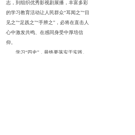
志，到组织优秀影视剧展播，丰富多彩
的学习教育活动让人民群众“耳闻之”“目
见之”“足践之”“手辨之”，必将在直击人
心中激发共鸣、在感同身受中厚培信
仰。
学习
“四史”，最终要落实于实践。
扬起实干风帆，在服务大局中雷厉风
行、在履职尽责时大显身手、在乱云飞
渡中抢抓机遇、在风险挑战前砥砺胆
识，我们就能把苦难辉煌的过去、日新
月异的现在贯通起来，创造出光明宏大
的未来。