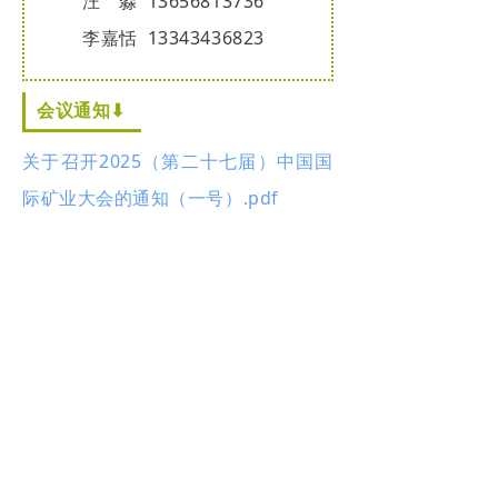
汪
汪
淼 13656813736
李嘉恬 13343436823
会议通知⬇
关于召开2025（第二十七届）中国国
际矿业大会的通知（一号）.pdf
上一篇：
无
ꄴ
下一篇：
无
ꄲ