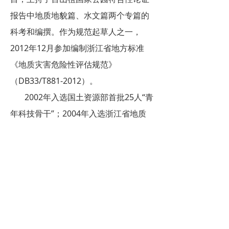
报告中地质地貌篇、水文篇两个专篇的
科考和编撰。作为规范起草人之一，
2012年12月参加编制浙江省地方标准
《地质灾害危险性评估规范》
（DB33/T881-2012）。
2002年入选国土资源部首批25人“青
年科技骨干”；2004年入选浙江省地质
勘查局首批“局优秀中青年科技人才”。
2003年被国土资源部授予“全国地质灾
害防治先进个人”；2012年7月获国土资
源部“十一五”科技工作先进个人荣誉称
号。